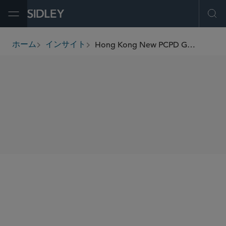
Open Menu
Ope
Hong Kong New PCPD Guidance on Handling Data Breaches
ホーム
インサイト
breadcrumbs
SHARE