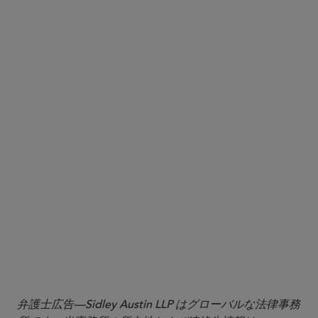
here
弁護士広告—Sidley Austin LLP はグローバルな法律事務