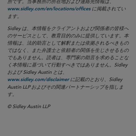
所です。当事務所の所在地および連絡先情報は、
に掲載されてい
www.sidley.com/en/locations/offices
ます。
Sidley は、本情報をクライアントおよび関係者の皆様へ
のサービスとして、教育目的のみに提供しています。本
情報は、法的助言として解釈または依拠されるべきもの
ではなく、また弁護士と依頼者の関係を生じさせるもの
でもありません。読者は、専門家の助言を求めることな
く本情報に基づいて行動すべきではありません。Sidley
および Sidley Austin とは、
に記載のとおり、Sidley
www.sidley.com/disclaimer
Austin LLP およびその関連パートナーシップを指しま
す。
© Sidley Austin LLP