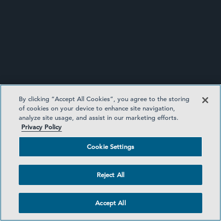
EVENTS
By clicking “Accept All Cookies”, you agree to the storing
of cookies on your device to enhance site navigation,
analyze site usage, and assist in our marketing efforts.
Privacy Policy
Cookie Settings
Reject All
SECURITIES ENFORCEMENT AND
REGULATORY UPDATE
Accept All