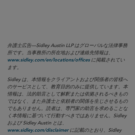
5
Rep. Ritchie Torres (D-New York),
Letter to Chair
Gensler
(Jul. 18, 2023), available
; Reps. French Hill
here
and Dusty Johnson,
Letter to Chair Gensler
(Jul. 19,
2023) available
.
here
弁護士広告—Sidley Austin LLP はグローバルな法律事務
所です。当事務所の所在地および連絡先情報は、
に掲載されてい
www.sidley.com/en/locations/offices
ます。
Sidley は、本情報をクライアントおよび関係者の皆様へ
のサービスとして、教育目的のみに提供しています。本
情報は、法的助言として解釈または依拠されるべきもの
ではなく、また弁護士と依頼者の関係を生じさせるもの
でもありません。読者は、専門家の助言を求めることな
く本情報に基づいて行動すべきではありません。Sidley
および Sidley Austin とは、
に記載のとおり、Sidley
www.sidley.com/disclaimer