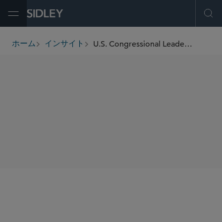
Open Menu
Ope
U.S. Congressional Leaders Introduce Two Landmark Bills to Create a Digital Assets Regulatory Scheme
ホーム
インサイト
breadcrumbs
SHARE