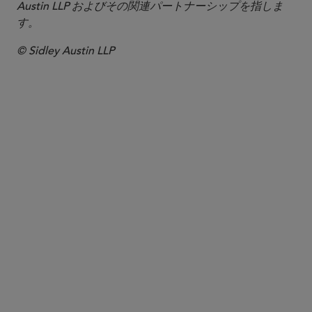
Austin LLP およびその関連パートナーシップを指しま
す。
© Sidley Austin LLP
パートナー
Michael E. Borden
mborden
@sidley.com