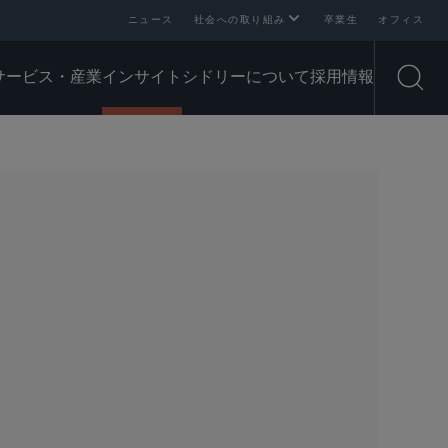
ニュース
社会への取り組み
卒業生
オフィス
サービス・産業
インサイト
シドリーについて
採用情報
Open
SHARE