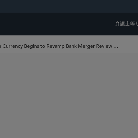
弁護士等
U.S. Office of the Comptroller of the Currency Begins to Revamp Bank Merger Review Process