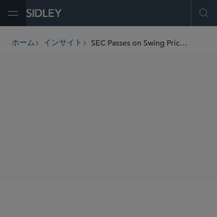
Open Menu
Ope
SEC Passes on Swing Pricing, Adopts Amendments to Forms N-PORT and N-CEN, Issues Guidance on Mutual Fund Liquidity Risk
ホーム
インサイト
breadcrumbs
SHARE