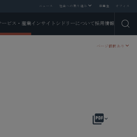
ニュース
社会への取り組み
卒業生
オフィス
サービス・産業
インサイト
シドリーについて
採用情報
Open
ページ翻訳あり