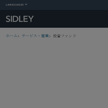
LANGUAGES
投資ファンド
ホーム
サービス・産業
breadcrumbs
概要
詳細情報
Who We Are