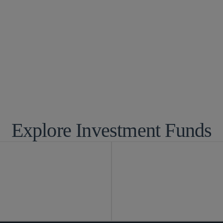
マーケッツ
グローバル フ
託
証券規制と証券
Explore Investment Funds