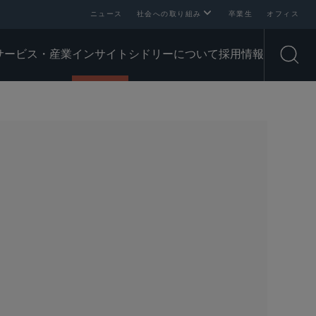
ニュース
社会への取り組み
卒業生
オフィス
サービス・産業
インサイト
シドリーについて
採用情報
Open
SHARE