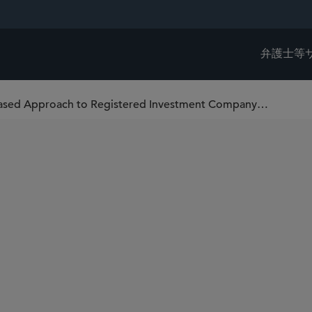
弁護士等
Risk Alert: SEC Staff Explains Risk-Based Approach to Registered Investment Company Examinations