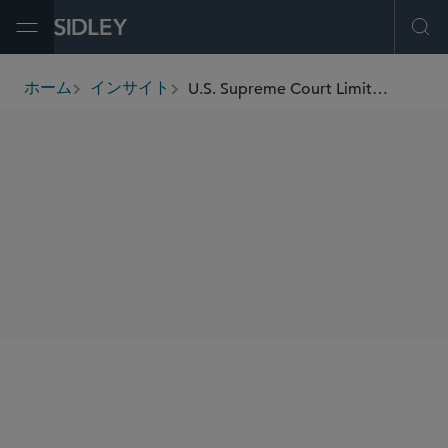
Open Menu
Ope
U.S. Supreme Court Limits EPA's Clean Water Act Authority to Impose Water Quality Standards
ホーム
インサイト
breadcrumbs
SHARE