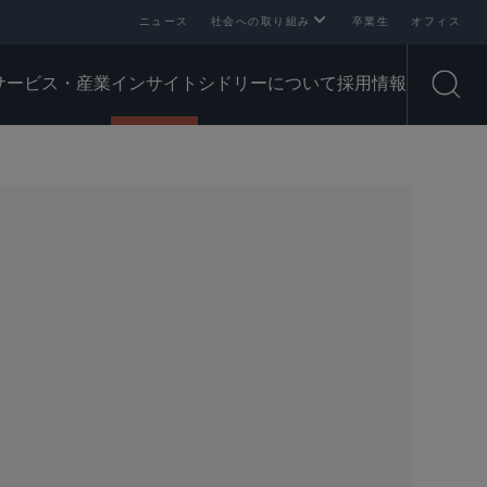
ニュース
社会への取り組み
卒業生
オフィス
サービス・産業
インサイト
シドリーについて
採用情報
Open
SHARE