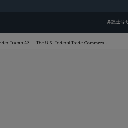
弁護士等
Consumer Financial Enforcement Under Trump 47 — The U.S. Federal Trade Commission in Focus