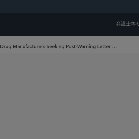
弁護士等
FDA Finalizes Guidance for Generic Drug Manufacturers Seeking Post-Warning Letter Meetings