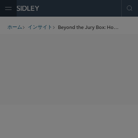
Open Menu
Ope
Beyond the Jury Box: How the Hayes and Palombo Decision Potentially Reshapes Market Manipulation Law
ホーム
インサイト
breadcrumbs
SHARE