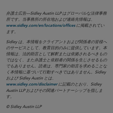
弁護士広告—Sidley Austin LLP はグローバルな法律事務
所です。当事務所の所在地および連絡先情報は、
に掲載されてい
www.sidley.com/en/locations/offices
ます。
Sidley は、本情報をクライアントおよび関係者の皆様へ
のサービスとして、教育目的のみに提供しています。本
情報は、法的助言として解釈または依拠されるべきもの
ではなく、また弁護士と依頼者の関係を生じさせるもの
でもありません。読者は、専門家の助言を求めることな
く本情報に基づいて行動すべきではありません。Sidley
および Sidley Austin とは、
に記載のとおり、Sidley
www.sidley.com/disclaimer
Austin LLP およびその関連パートナーシップを指しま
す。
© Sidley Austin LLP