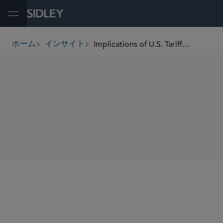
Open Menu
Implications of U.S. Tariffs on Southeast Asia: Navigating The Trade Tumult
ホーム
インサイト
breadcrumbs
SHARE