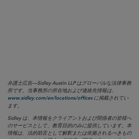
conduct targeted due diligence on
counterparties’ exposure to the U.S. market when
evaluating investment opportunities
consult with international trade counsel to assess
geopolitical risk and the potential impact of tariffs
on business decisions, taking into account
sectoral, industry-centric, and other relevant
factors
弁護士広告—Sidley Austin LLP はグローバルな法律事務
所です。当事務所の所在地および連絡先情報は、
に掲載されてい
www.sidley.com/en/locations/offices
ます。
Sidley は、本情報をクライアントおよび関係者の皆様へ
のサービスとして、教育目的のみに提供しています。本
情報は、法的助言として解釈または依拠されるべきもの