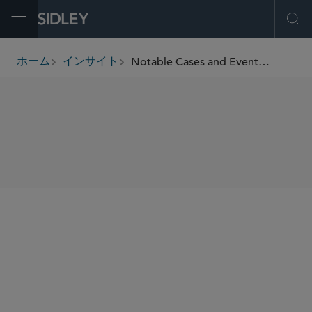
Open Menu
Ope
Notable Cases and Events in eDiscovery
ホーム
インサイト
breadcrumbs
SHARE
This Sidley Update addresses the following recent