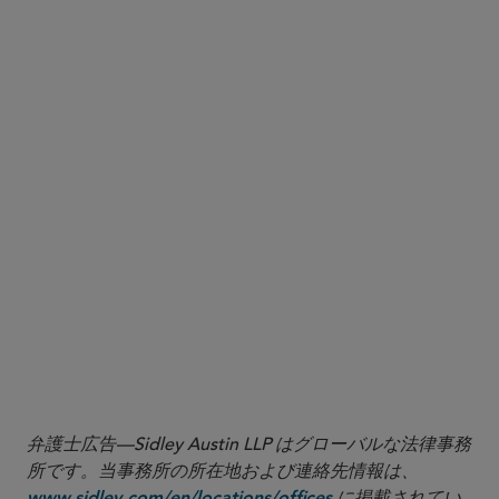
1
See Muslims on Long Island, Inc. v. Town of Oyster Bay, 25-cv-
00428 (SJB) (JMW), 2025 WL 1582250 (E.D.N.Y. June 4, 2025)
(reported in
Sidley’s June 2025 Notable Cases and Events in
).
eDiscovery
弁護士広告—Sidley Austin LLP はグローバルな法律事務
所です。当事務所の所在地および連絡先情報は、
に掲載されてい