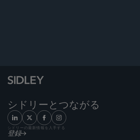
Trend Toward Scrutiny Of Class
Certification,”
BNA’s Securities Regulation & Law
Report,
February 24, 2014.
Co-author, “Securities Fraud Litigation Against
China-Based Companies in the United States,” The
Review of Securities & Commodities Regulation,
July 17, 2013.
シドリーとつながる
シドリーの最新情報を入手する
登録