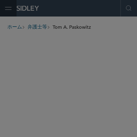
Open Menu
Ope
Tom A. Paskowitz
ホーム
弁護士等
breadcrumbs
tpaskowitz
@sidley.com
独占禁止法・競争法
商取引に関する訴訟及び紛争処理
証券株主訴訟