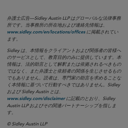
Read More
弁護士広告—Sidley Austin LLP はグローバルな法律事務
所です。当事務所の所在地および連絡先情報は、
に掲載されてい
www.sidley.com/en/locations/offices
ます。
Sidley は、本情報をクライアントおよび関係者の皆様へ
のサービスとして、教育目的のみに提供しています。本
情報は、法的助言として解釈または依拠されるべきもの
ではなく、また弁護士と依頼者の関係を生じさせるもの
でもありません。読者は、専門家の助言を求めることな
く本情報に基づいて行動すべきではありません。Sidley
および Sidley Austin とは、
に記載のとおり、Sidley
www.sidley.com/disclaimer
Austin LLP およびその関連パートナーシップを指しま
す。
© Sidley Austin LLP