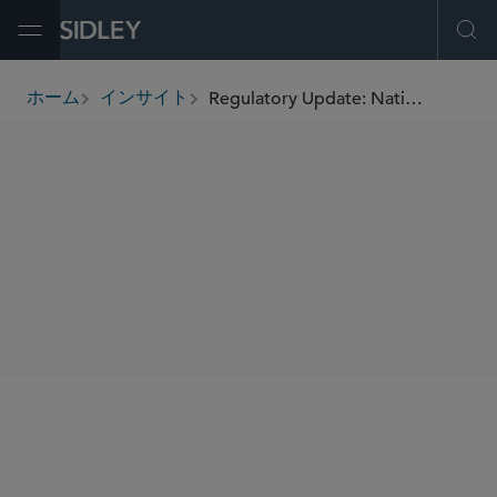
Open Menu
Ope
Regulatory Update: National Association of Insurance Commissioners Fall 2025 National Meeting
ホーム
インサイト
breadcrumbs
SHARE