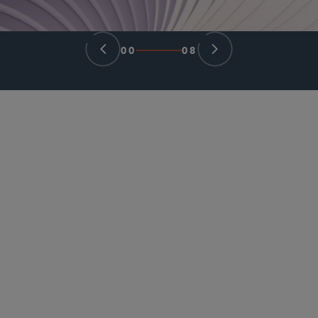
00
08
パートナー
Perry J. Shwachman
pshwachman
@sidley.com
シカゴ
+1 312 853 7061