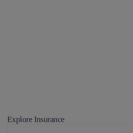
金融サービス部門
M＆A
プライベート エクイティ
キャピタル・マーケッツ
グローバル ファイナンス
投資ファンド
税務
福利厚生・役員報酬
銀行・金融サービス
新興企業・ベンチャーキャピタル
テクノロジー/知財取引
ヘルスケア
プライバシー/サイバーセキュリティ
保険紛争
Explore Insurance