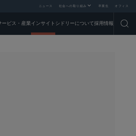
ニュース
社会への取り組み
卒業生
オフィス
サービス・産業
インサイト
シドリーについて
採用情報
Open
SHARE