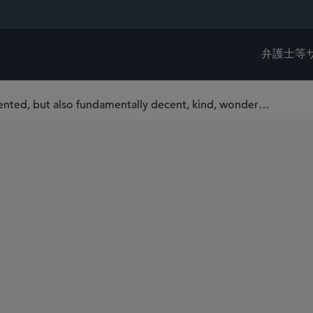
弁護士等
“The lawyers here are extremely talented, but also fundamentally decent, kind, wonderful people” — Kristin Graham Koehler on Sidley’s Washington, D.C. Office