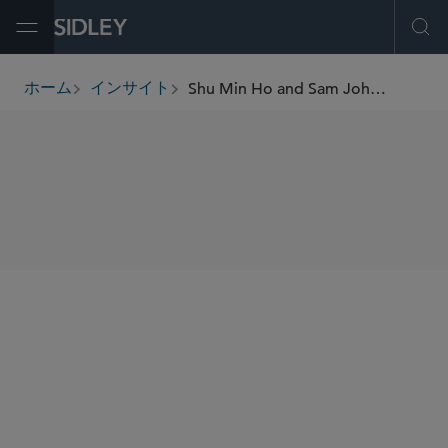
Open Menu
Ope
Shu Min Ho and Sam Johnson on Third Party ESG Risk
ホーム
インサイト
breadcrumbs
SHARE