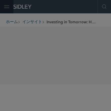
Open Menu
Ope
Investing in Tomorrow: How Innovative Investments Will Begin Fueling the Energy Transition
ホーム
インサイト
breadcrumbs
SHARE