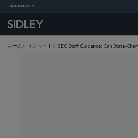
LANGUAGES
SEC Staff Guidance: Can State-Char
ホーム
インサイト
breadcrumbs