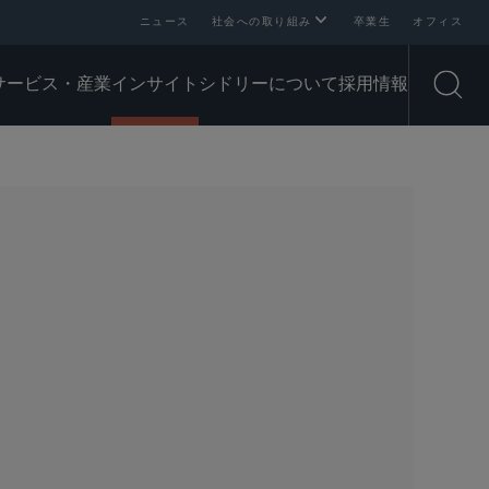
ニュース
社会への取り組み
卒業生
オフィス
サービス・産業
インサイト
シドリーについて
採用情報
Open
SHARE