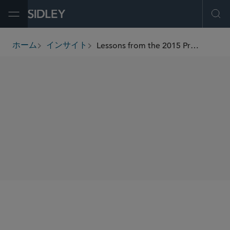
Open Menu
Ope
Lessons from the 2015 Proxy Access Front
ホーム
インサイト
breadcrumbs
著者
Holly J. Gregory
SHARE