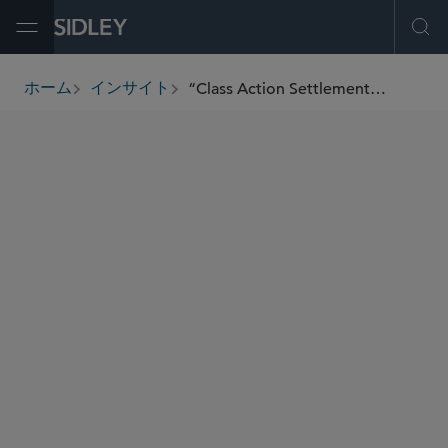
Open Menu
Ope
“Class Action Settlement Standards and Issue Certification Update,” (2016) - The International Comparative Legal Guide to: Class & Group Actions 2016
ホーム
インサイト
breadcrumbs