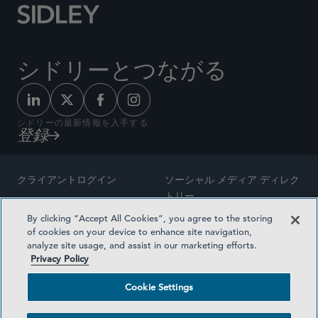
シドリーとつながる
シドリーの最新情報を入手する
登録
クライアントログイン
ソーシャル メディア ディレク
トリー
サイトマップ
By clicking “Accept All Cookies”, you agree to the storing
ご連絡先
of cookies on your device to enhance site navigation,
弁護士の広告
analyze site usage, and assist in our marketing efforts.
賞の方法論
Privacy Policy
プライバシー方針
医療保険プランの透明性
Cookie Settings
利用規約
Cookie Settings