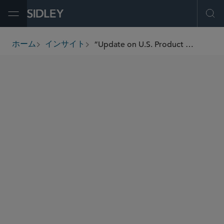
Open Menu
Ope
“Update on U.S. Product Liability Law,” (2016) - The International Comparative Legal Guide to: Product Liability 2016
ホーム
インサイト
breadcrumbs
著者
Daniel A. Spira