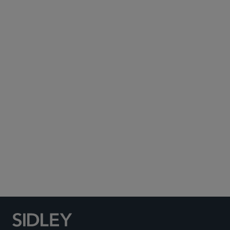
Subscribe to Sidley Publications
Social Media Directory