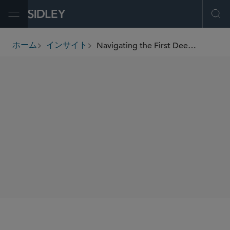
Open Menu
Ope
Navigating the First Deepwater Joint Venture with Pemex in Mexico
ホーム
インサイト
breadcrumbs
著者
Glenn L. Pinkerton
Eduardo Marquez Certucha
SHARE