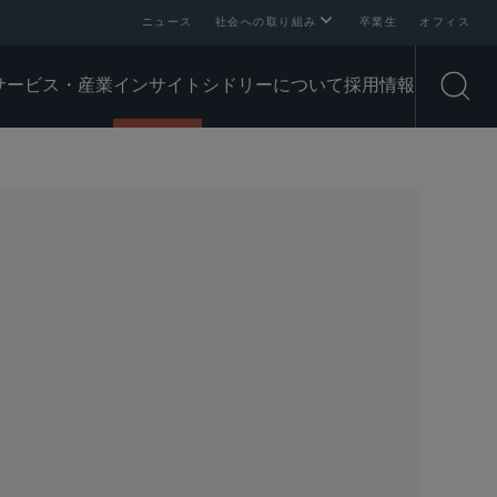
ニュース
社会への取り組み
卒業生
オフィス
サービス・産業
インサイト
シドリーについて
採用情報
Open
SHARE