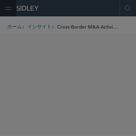
Open Menu
Ope
Cross-Border M&A Activity May Run Afoul Of U.S. Broker-Dealer Registration Requirements
ホーム
インサイト
breadcrumbs
著者
John I. Sakhleh
Barbara J. Endres
Christopher R. Mills