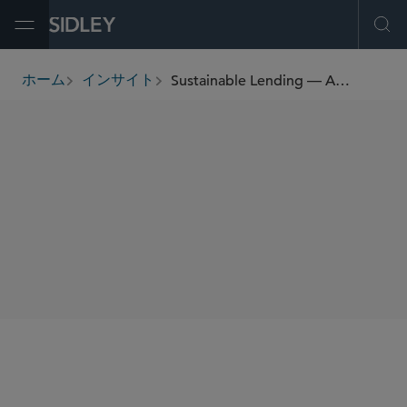
Open Menu
Ope
Sustainable Lending — A Guide for 2021 and Beyond
ホーム
インサイト
breadcrumbs
著者
Robert Lewis
SHARE