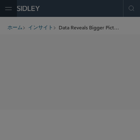
Open Menu
Ope
Data Reveals Bigger Picture Beyond HHS' Telehealth Audit
ホーム
インサイト
breadcrumbs
著者
Jaime L.M. Jones
SHARE