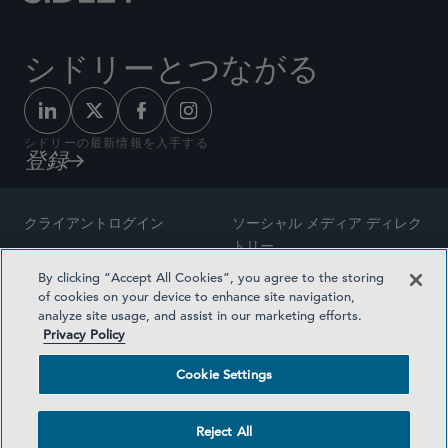
シドリーとつながる
シドリーの最新情報を入手する
登録
クライアントログイン
ソーシャル メディア ディレク
トリー
サイトマップ
By clicking “Accept All Cookies”, you agree to the storing
ご連絡先
of cookies on your device to enhance site navigation,
弁護士の広告
analyze site usage, and assist in our marketing efforts.
賞の方法論
Privacy Policy
プライバシー方針
医療保険プランの透明性
Cookie Settings
利用規約
Cookie Settings
Reject All