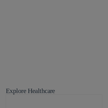
パートナー
Jaime L.M. Jones
jaime.jones
@sidley.com
シカゴ
+1 312 853 0751
Explore Healthcare