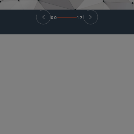
00
17
パートナー
Meenakshi Datta
mdatta
@sidley.com
シカゴ
+1 312 853 7169