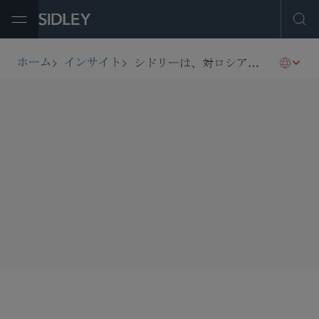
Open Menu
Ope
シドリーは、対ロシア制裁における金融規制措置について、国際商事法研究所が発行する機関誌「国際商事法務」に寄稿致しました。
ホーム
インサイト
breadcrumbs
SHARE