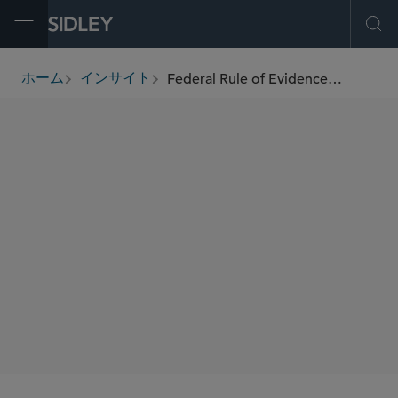
Open Menu
Ope
Federal Rule of Evidence 702(d) Changes Clamp Down on Mismatched Expert Conclusions
ホーム
インサイト
breadcrumbs
著者
Alan E. Rothman
Jacquelyn E. Fradette
SHARE