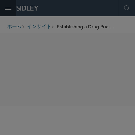
Open Menu
Ope
Establishing a Drug Pricing Strategy
ホーム
インサイト
breadcrumbs
著者
Meenakshi Datta
Catherine Y. Starks
SHARE