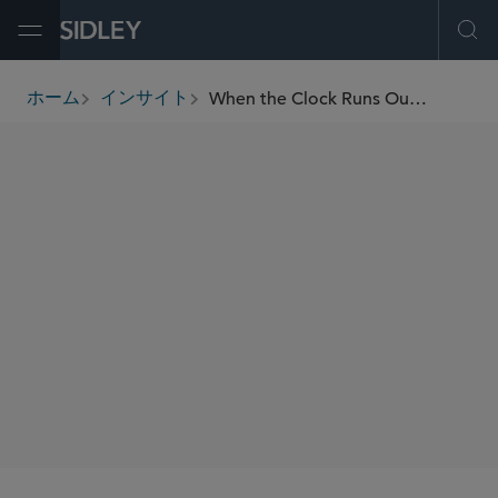
Open Menu
Ope
When the Clock Runs Out, It May Not Be Game Over: Why Patent Expiration Doesn't Always End the Story
ホーム
インサイト
breadcrumbs
著者
Adam Welland
SHARE