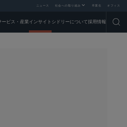
ニュース
社会への取り組み
卒業生
オフィス
サービス・産業
インサイト
シドリーについて
採用情報
Open
SHARE