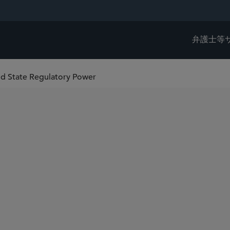
弁護士等
end State Regulatory Power