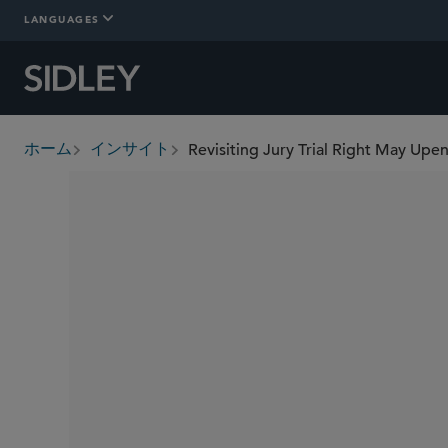
LANGUAGES
Revisiting Jury Trial Right May Up
ホーム
インサイト
breadcrumbs