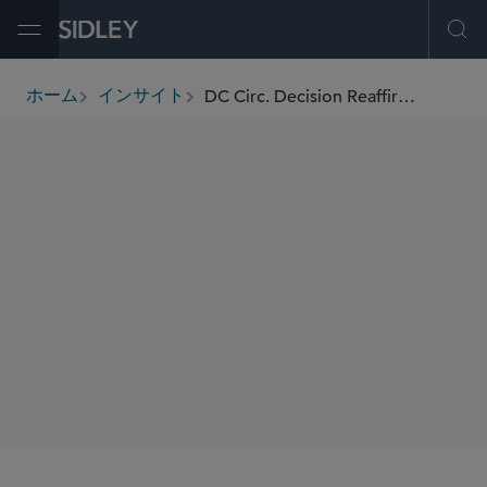
Open Menu
Ope
DC Circ. Decision Reaffirms SEC Authority Post-Loper Bright
ホーム
インサイト
breadcrumbs
著者
Charles A. Sommers
Daniel J. Feith
Thomas E. Archer
SHARE