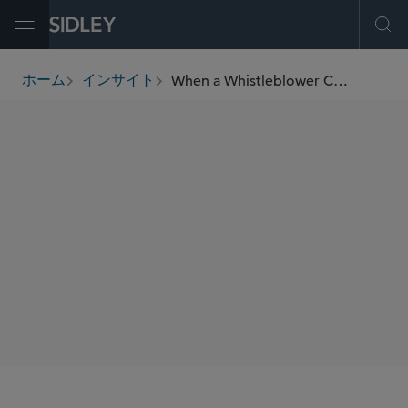
Open Menu
Ope
When a Whistleblower Complaint Becomes a Board-Level "Red Flag"
ホーム
インサイト
breadcrumbs
著者
Jim Ducayet
Barret V. Armbruster
SHARE