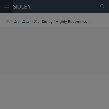
Open Menu
Ope
Sidley “Highly Recommended” by Latin Lawyer
ホーム
ニュース
breadcrumbs
SHARE
Latin Lawyer 250