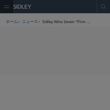
Open Menu
Ope
Sidley Wins Seven “Firm of the Year” Recognitions at the China Business Law Awards
ホーム
ニュース
breadcrumbs
SHARE