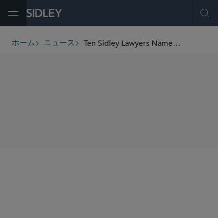
Open Menu
Ope
Ten Sidley Lawyers Named Among “Best Lawyers in Dallas”
ホーム
ニュース
breadcrumbs
SHARE
D Magazine