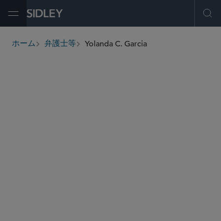
Open Menu
Ope
Yolanda C. Garcia
ホーム
弁護士等
breadcrumbs
ygarcia
@sidley.com
商取引に関する訴訟及び紛争処理
エネルギー
証券株主訴訟