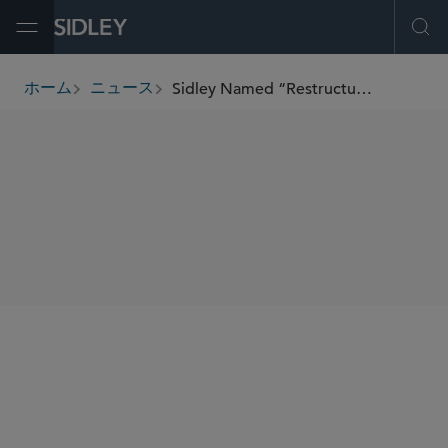
Open Menu
Ope
Sidley Named “Restructuring Team of the Year” at IFLR Asia-Pacific Awards 2025
ホーム
ニュース
breadcrumbs
SHARE
IFLR
No Va Land Group’s