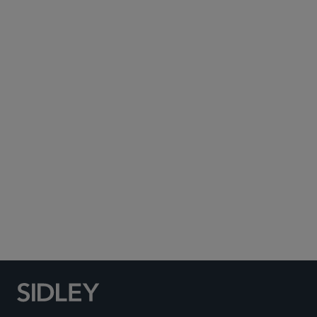
Subscribe to Sidley Publications
Social Media Directory