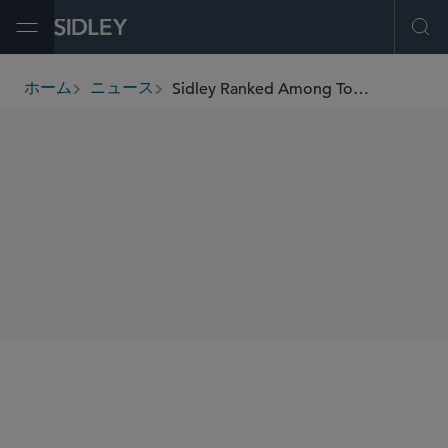
Open Menu
Ope
Sidley Ranked Among Top Global Law Firms for Cross-Border Investigations in 2025 GIR 100
ホーム
ニュース
breadcrumbs
SHARE