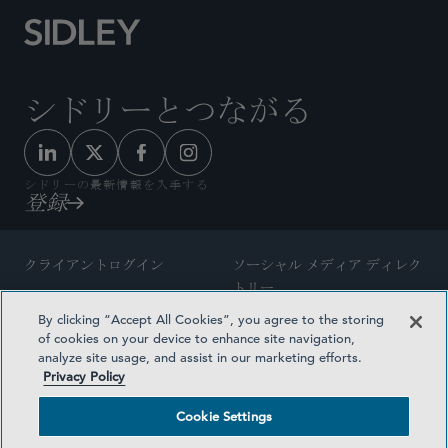
シドリーとつながる
シドリーの最新情報を入手する
登録
クライアントログイン
ソーシャル メディア ディレク
トリー
サイトマップ
By clicking “Accept All Cookies”, you agree to the storing
ご連絡先
of cookies on your device to enhance site navigation,
弁護士の広告
analyze site usage, and assist in our marketing efforts.
賞の方法論
Privacy Policy
プライバシー方針
医療保険プランの透明性
Cookie Settings
利用規約
Cookie Settings