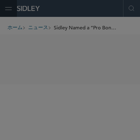
Open Menu
Ope
Sidley Named a “Pro Bono Innovator” by Bloomberg
ホーム
ニュース
breadcrumbs
SHARE
Bloomberg
Bloomberg