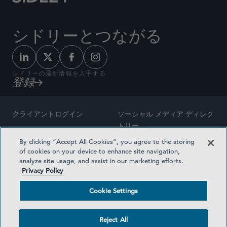
シドリーとつながる
シドリーの最新情報を入手する
登録
クライアントログイン
ソーシャル メディア ディレク
トリー
サイトマップ
By clicking “Accept All Cookies”, you agree to the storing
ご連絡先
of cookies on your device to enhance site navigation,
弁護士の広告
analyze site usage, and assist in our marketing efforts.
賞の方法論
Privacy Policy
プライバシー方針
医療保険プランの透明性
Cookie Settings
利用規約
Cookie Settings
Reject All