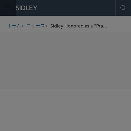
Open Menu
Ope
Sidley Honored as a “Practice Group of the Year” in Four Categories
ホーム
ニュース
breadcrumbs
SHARE
Law360