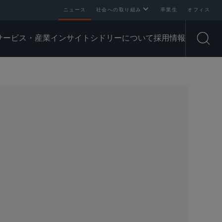
ニュース
社会への取り組み
卒業生
オフィス
サービス・産業
インサイト
シドリーについて
採用情報
Open
SHARE