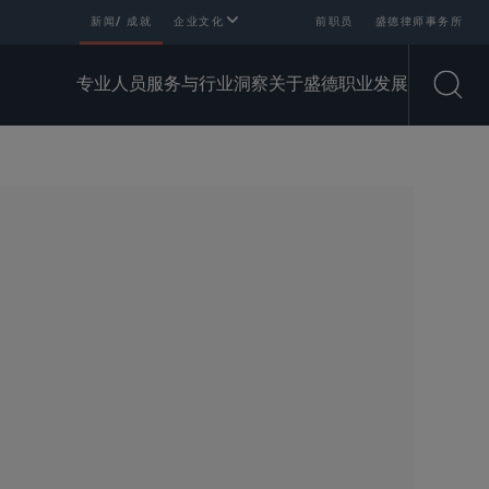
新闻/ 成就
企业文化
前职员
盛德律师事务所
专业人员
服务与行业
洞察
关于盛德
职业发展
Open
SHARE