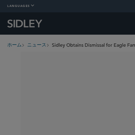
LANGUAGES
Sidley Obtains Dismissal for Eagle Fa
ホーム
ニュース
breadcrumbs