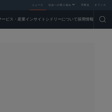
ニュース
社会への取り組み
卒業生
オフィス
サービス・産業
インサイト
シドリーについて
採用情報
Open
SHARE