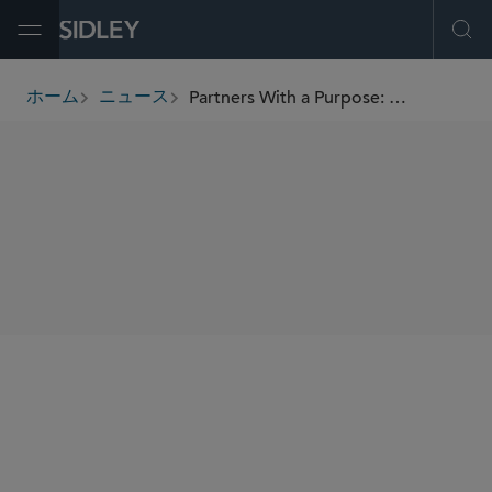
Open Menu
Ope
Partners With a Purpose: Sidley Austin and Artists for Humanity
ホーム
ニュース
breadcrumbs
SHARE