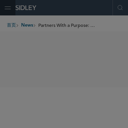
Open Menu
Ope
Partners With a Purpose: Sidley Austin and Artists for Humanity
首页
News
breadcrumbs
SHARE