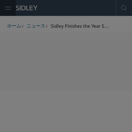
Open Menu
Ope
Sidley Finishes the Year Strong With Top 10 Rankings in 2023 League Tables
ホーム
ニュース
breadcrumbs
SHARE
Bloomberg
Mergermarket
Refinitiv